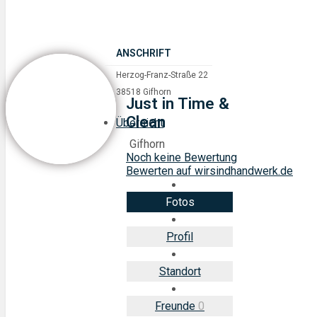
ANSCHRIFT
Herzog-Franz-Straße 22
38518 Gifhorn
Just in Time &
Clean
Übersicht
Gifhorn
Noch keine Bewertung
Bewerten auf wirsindhandwerk.de
Fotos
Profil
Standort
Freunde
0