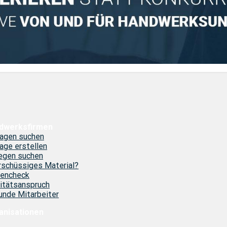
dwerksfirmen
ragen suchen
age erstellen
egen suchen
schüssiges Material?
mencheck
itätsanspruch
nde Mitarbeiter
anisationen