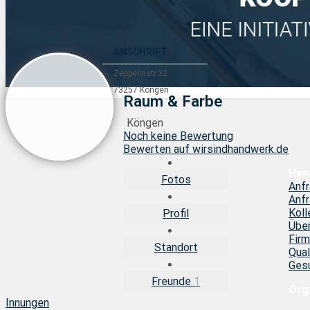
ANSCHRIFT
Zeppelinstr.32
73257 Köngen
Raum & Farbe
Köngen
Noch keine Bewertung
Bewerten auf wirsindhandwerk.de
Han
Fotos
Anf
Anfr
Koll
Profil
Über
Fir
Standort
Qual
Gesu
Freunde
1
Org
Innungen