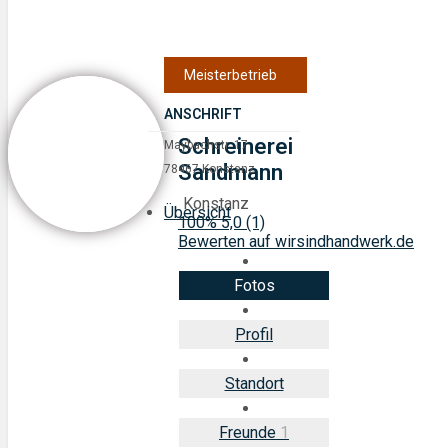
Meisterbetrieb
ANSCHRIFT
Schreinerei
Maybachstr. 17
Sandmann
78467 Konstanz
Konstanz
Übersicht
100%
5,0
(1)
Bewerten auf wirsindhandwerk.de
Fotos
Profil
Standort
Freunde
1