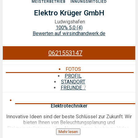
MEISTERBETRIEB
INNUNGSMITGLIED
Elektro Krüger GmbH
Ludwigshafen
100%
5,0
(4)
Bewerten auf wirsindhandwerk.de
0621553147
FOTOS
PROFIL
STANDORT
FREUNDE
7
Elektrotechniker
Innovative Ideen sind der beste Schlüssel zur Zukunft. Wir
bieten Ihnen von Beleuchtungsplanung und
Elektroinstallationen, über Alarmanlagen, bis hin zu Video-
Mehr lesen
und Sprechanlagen für Haustüren und Eingangsbereiche,