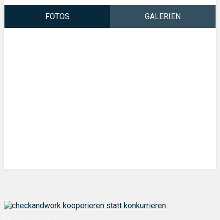
alles aus einer Hand. Zu unseren Spezialgebieten gehören
hierbei der Service und Verkauf von Haushalts- und
FOTOS
GALERIEN
Gewerbegeräten – egal, ob Spülen, Waschen, Trocknen
oder Kühlen: Bei uns bekommen sie heute die Lösungen,
die Sie auch morgen noch begeistern werden. Wir freuen
Fotos
uns schon jetzt darauf, Sie persönlich zu beraten. Rufen
Sie uns an, oder überzeugen Sie sich in unserer
Ausstellung von unserem breitgefächerten Angebot
moderner Elektrotechnik.