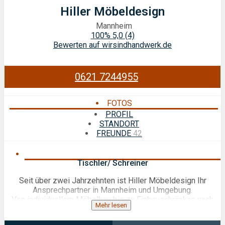
Hiller Möbeldesign
Mannheim
100%
5,0
(4)
Bewerten auf wirsindhandwerk.de
0621 7244955
FOTOS
PROFIL
STANDORT
FREUNDE
42
Tischler/ Schreiner
Seit über zwei Jahrzehnten ist Hiller Möbeldesign Ihr
Ansprechpartner in Mannheim und Umgebung.
Von individuellem Möbelbau bis zu Einbauschränken nach
Mehr lesen
Maß. Kontaktieren Sie uns und lassen sich ganz nach Ihren
Wünschen beraten.