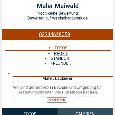
Maler Maiwald
Noch keine Bewertung
Bewerten auf wirsindhandwerk.de
02344628059
FOTOS
PROFIL
STANDORT
FREUNDE
3
Maler, Lackierer
Wir sind der Betrieb in Bochum und Umgebung für
Gestaltungsarbeiten wie
Fugenloseflächen
,
Betonoptiken
,
Marmorputze
und
Flüssigmetalle
.
Mehr lesen
FOTOS
GALERIEN