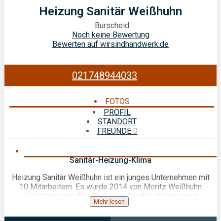
Heizung Sanitär Weißhuhn
Burscheid
Noch keine Bewertung
Bewerten auf wirsindhandwerk.de
021748944033
FOTOS
PROFIL
STANDORT
FREUNDE
0
Sanitär-Heizung-Klima
Heizung Sanitär Weißhuhn ist ein junges Unternehmen mit
10 Mitarbeitern. Es wurde 2014 von Moritz Weißhuhn
(staatlich geprüfter Techniker Sanitär, Heizung und
Mehr lesen
Klimatechnik ) gegründet und ist stetig gewachsen. Unser
Team besteht aus 3 Auszubildenden, 4 Monteuren, einem