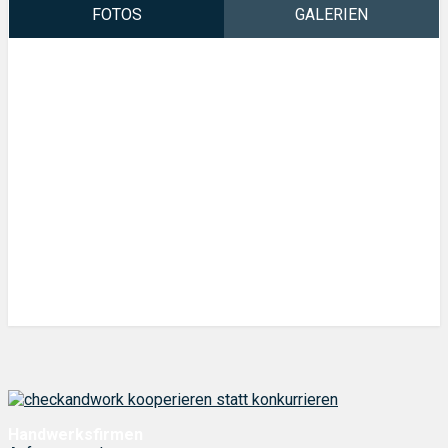
Projektleiter , einer Mitarbeiterin im Büro und mir.
FOTOS
GALERIEN
Unsere Projekte werden immer größer und schwieriger zu
organisieren. Durch Terminverschiebungen kommt es
Fotos
leider immer wieder vor, da wir extreme Auftragsspitzen
haben, die wir alleine fast nicht gestemmt bekommen.
Check and Work könnte helfen. Meldet euch also gerne bei
Bedarf.
Wer noch ein bisschen mehr erfahren möchte schaut
einfach bei uns auf der Instagram Seite unter
@hswweisshuhn vorbei 🙂
Handwerksfirmen