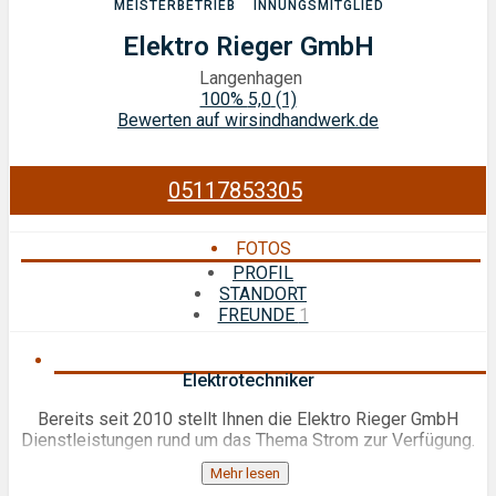
MEISTERBETRIEB
INNUNGSMITGLIED
Elektro Rieger GmbH
Langenhagen
100%
5,0
(1)
Bewerten auf wirsindhandwerk.de
05117853305
FOTOS
PROFIL
STANDORT
FREUNDE
1
Elektrotechniker
Bereits seit 2010 stellt Ihnen die Elektro Rieger GmbH
Dienstleistungen rund um das Thema Strom zur Verfügung.
Mehr lesen
Als mittelständisches Unternehmen in der Region